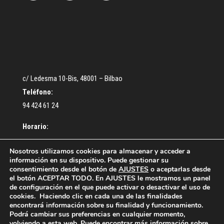
c/ Ledesma 10-Bis, 48001 – Bilbao
Teléfono:
94 424 61 24
Horario:
De lunes a Jueves: De 9:30 a 13:00 – De 16:30 a 18:30 h.
Nosotros utilizamos cookies para almacenar y acceder a
información en su dispositivo. Puede gestionar su
Viernes: De 9:00 a 14:00 h.
consentimiento desde el botón de
AJUSTES
o aceptarlas desde
el botón ACEPTAR TODO. En AJUSTES le mostramos un panel
de configuración en el que puede activar o desactivar el uso de
cookies. Haciendo clic en cada una de las finalidades
encontrará información sobre su finalidad y funcionamiento.
Podrá cambiar sus preferencias en cualquier momento,
volviendo a esta web. Puede encontrar más información sobre