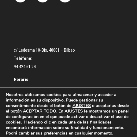
c/ Ledesma 10-Bis, 48001 – Bilbao
Teléfono:
94 424 61 24
Horario:
De lunes a Jueves: De 9:30 a 13:00 – De 16:30 a 18:30 h.
Nosotros utilizamos cookies para almacenar y acceder a
información en su dispositivo. Puede gestionar su
Viernes: De 9:00 a 14:00 h.
consentimiento desde el botón de
AJUSTES
o aceptarlas desde
el botón ACEPTAR TODO. En AJUSTES le mostramos un panel
de configuración en el que puede activar o desactivar el uso de
cookies. Haciendo clic en cada una de las finalidades
encontrará información sobre su finalidad y funcionamiento.
Podrá cambiar sus preferencias en cualquier momento,