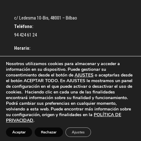
c/ Ledesma 10-Bis, 48001 – Bilbao
Teléfono:
94 424 61 24
Horario:
De lunes a Jueves: De 9:30 a 13:00 – De 16:30 a 18:30 h.
Nosotros utilizamos cookies para almacenar y acceder a
información en su dispositivo. Puede gestionar su
Viernes: De 9:00 a 14:00 h.
consentimiento desde el botón de
AJUSTES
o aceptarlas desde
el botón ACEPTAR TODO. En AJUSTES le mostramos un panel
de configuración en el que puede activar o desactivar el uso de
cookies. Haciendo clic en cada una de las finalidades
encontrará información sobre su finalidad y funcionamiento.
Podrá cambiar sus preferencias en cualquier momento,
volviendo a esta web. Puede encontrar más información sobre
¿Cómo colegiarse?
Acceso Colegiados
su configuración, origen y finalidades en la
POLÍTICA DE
Política de privacidad
Política de cookies
PRIVACIDAD
.
Contacto
Aceptar
Rechazar
Ajustes