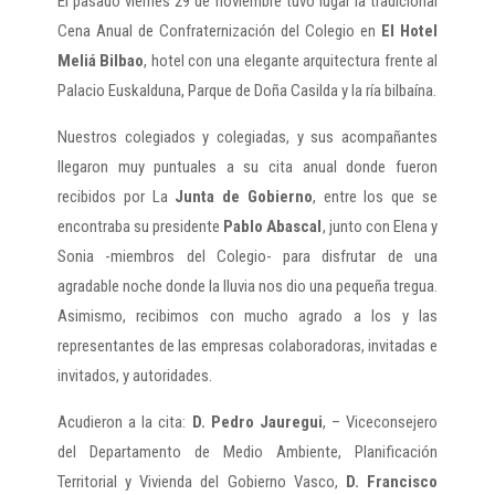
El pasado viernes 29 de noviembre tuvo lugar la tradicional
Cena Anual de Confraternización del Colegio en
El Hotel
Meliá Bilbao
, hotel con una elegante arquitectura frente al
Palacio Euskalduna, Parque de Doña Casilda y la ría bilbaína.
Nuestros colegiados y colegiadas, y sus acompañantes
llegaron muy puntuales a su cita anual donde fueron
recibidos por La
Junta de Gobierno
, entre los que se
encontraba su presidente
Pablo Abascal
, junto con Elena y
Sonia -miembros del Colegio- para disfrutar de una
agradable noche donde la lluvia nos dio una pequeña tregua.
Asimismo, recibimos con mucho agrado a los y las
representantes de las empresas colaboradoras, invitadas e
invitados, y autoridades.
Acudieron a la cita:
D. Pedro Jauregui
, – Viceconsejero
del Departamento de Medio Ambiente, Planificación
Territorial y Vivienda del Gobierno Vasco,
D. Francisco