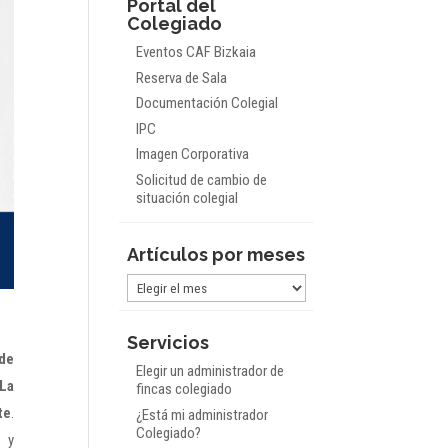
Portal del
Colegiado
Eventos CAF Bizkaia
Reserva de Sala
Documentación Colegial
IPC
Imagen Corporativa
Solicitud de cambio de
situación colegial
Artículos por meses
Artículos
por
meses
Servicios
 de
Elegir un administrador de
La
fincas colegiado
te
.
¿Está mi administrador
Colegiado?
n y