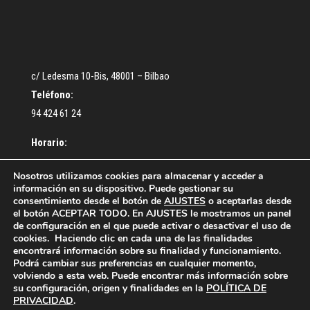
c/ Ledesma 10-Bis, 48001 – Bilbao
Teléfono:
94 424 61 24
Horario:
De lunes a Jueves: De 9:30 a 13:00 – De 16:30 a 18:30 h.
Nosotros utilizamos cookies para almacenar y acceder a
información en su dispositivo. Puede gestionar su
Viernes: De 9:00 a 14:00 h.
consentimiento desde el botón de
AJUSTES
o aceptarlas desde
el botón ACEPTAR TODO. En AJUSTES le mostramos un panel
de configuración en el que puede activar o desactivar el uso de
cookies. Haciendo clic en cada una de las finalidades
encontrará información sobre su finalidad y funcionamiento.
Podrá cambiar sus preferencias en cualquier momento,
volviendo a esta web. Puede encontrar más información sobre
¿Cómo colegiarse?
Acceso Colegiados
su configuración, origen y finalidades en la
POLÍTICA DE
Política de privacidad
Política de cookies
PRIVACIDAD
.