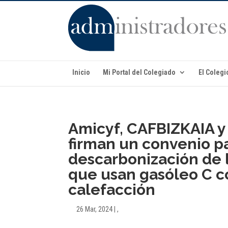
Inicio
Mi Portal del Colegiado
El Colegi
Amicyf, CAFBIZKAIA y
firman un convenio pa
descarbonización de l
que usan gasóleo C 
calefacción
26 Mar, 2024
|
,