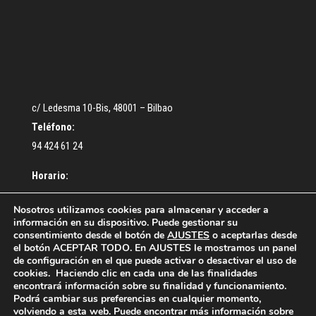
c/ Ledesma 10-Bis, 48001 – Bilbao
Teléfono:
94 424 61 24
Horario:
De lunes a Jueves: De 9:30 a 13:00 – De 16:30 a 18:30 h.
Nosotros utilizamos cookies para almacenar y acceder a
información en su dispositivo. Puede gestionar su
Viernes: De 9:00 a 14:00 h.
consentimiento desde el botón de
AJUSTES
o aceptarlas desde
el botón ACEPTAR TODO. En AJUSTES le mostramos un panel
de configuración en el que puede activar o desactivar el uso de
cookies. Haciendo clic en cada una de las finalidades
encontrará información sobre su finalidad y funcionamiento.
Podrá cambiar sus preferencias en cualquier momento,
volviendo a esta web. Puede encontrar más información sobre
¿Cómo colegiarse?
Acceso Colegiados