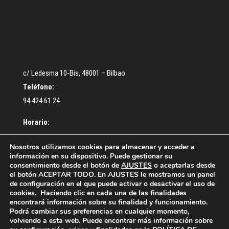
c/ Ledesma 10-Bis, 48001 – Bilbao
Teléfono:
94 424 61 24
Horario:
De lunes a Jueves: De 9:30 a 13:00 – De 16:30 a 18:30 h.
Nosotros utilizamos cookies para almacenar y acceder a
información en su dispositivo. Puede gestionar su
Viernes: De 9:00 a 14:00 h.
consentimiento desde el botón de
AJUSTES
o aceptarlas desde
el botón ACEPTAR TODO. En AJUSTES le mostramos un panel
de configuración en el que puede activar o desactivar el uso de
cookies. Haciendo clic en cada una de las finalidades
encontrará información sobre su finalidad y funcionamiento.
Podrá cambiar sus preferencias en cualquier momento,
volviendo a esta web. Puede encontrar más información sobre
¿Cómo colegiarse?
Acceso Colegiados