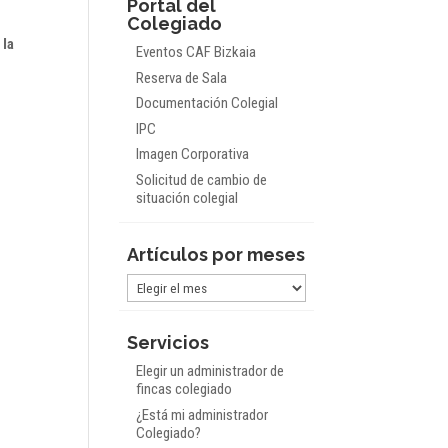
Portal del
Colegiado
e
la
Eventos CAF Bizkaia
Reserva de Sala
Documentación Colegial
IPC
Imagen Corporativa
Solicitud de cambio de
situación colegial
Artículos por meses
Artículos
por
meses
Servicios
Elegir un administrador de
fincas colegiado
¿Está mi administrador
Colegiado?