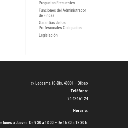
Preguntas Frecuentes
Funciones del Administrador
de Fincas
Garantías de los
Profesionales Colegiados
Legislación
c/ Ledesma 10-Bis, 48001 – Bilbao
Teléfono:
94 424 61 24
Horario:
e lunes a Jueves: De 9:30 a 13:00 – De 16:30 a 18:30 h.