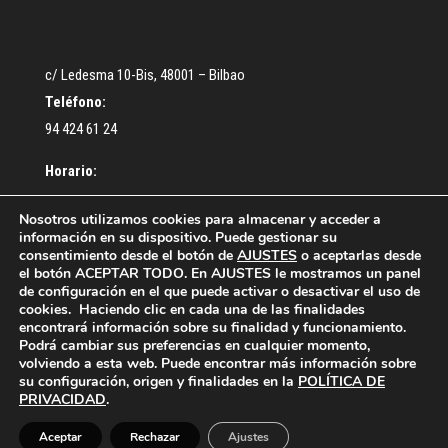
c/ Ledesma 10-Bis, 48001 – Bilbao
Teléfono:
94 424 61 24
Horario:
De lunes a Jueves: De 9:30 a 13:00 – De 16:30 a 18:30 h.
Nosotros utilizamos cookies para almacenar y acceder a
información en su dispositivo. Puede gestionar su
Viernes: De 9:00 a 14:00 h.
consentimiento desde el botón de
AJUSTES
o aceptarlas desde
el botón ACEPTAR TODO. En AJUSTES le mostramos un panel
de configuración en el que puede activar o desactivar el uso de
cookies. Haciendo clic en cada una de las finalidades
encontrará información sobre su finalidad y funcionamiento.
Podrá cambiar sus preferencias en cualquier momento,
volviendo a esta web. Puede encontrar más información sobre
¿Cómo colegiarse?
Acceso Colegiados
su configuración, origen y finalidades en la
POLÍTICA DE
Política de privacidad
Política de cookies
PRIVACIDAD
.
Contacto
Aceptar
Rechazar
Ajustes