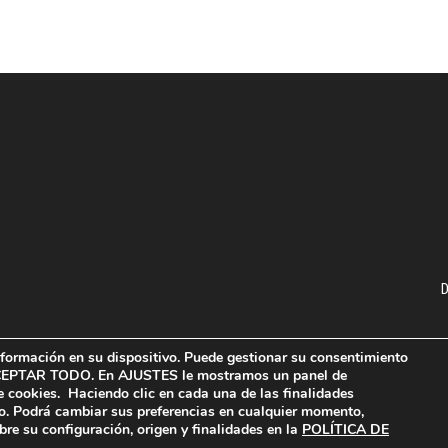
D
formación en su dispositivo. Puede gestionar su consentimiento
ACEPTAR TODO. En AJUSTES le mostramos un panel de
de cookies. Haciendo clic en cada una de las finalidades
o. Podrá cambiar sus preferencias en cualquier momento,
tica de privacidad
Política de cookies
Contacto
re su configuración, origen y finalidades en la
POLÍTICA DE