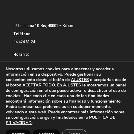
c/ Ledesma 10-Bis, 48001 – Bilbao
Teléfono:
94 424 61 24
Horario:
De lunes a Jueves: De 9:30 a 13:00 – De 16:30 a 18:30 h.
Nosotros utilizamos cookies para almacenar y acceder a
información en su dispositivo. Puede gestionar su
Viernes: De 9:00 a 14:00 h.
consentimiento desde el botón de
AJUSTES
o aceptarlas desde
el botón ACEPTAR TODO. En AJUSTES le mostramos un panel
de configuración en el que puede activar o desactivar el uso de
cookies. Haciendo clic en cada una de las finalidades
encontrará información sobre su finalidad y funcionamiento.
Podrá cambiar sus preferencias en cualquier momento,
volviendo a esta web. Puede encontrar más información sobre
¿Cómo colegiarse?
Acceso Colegiados
su configuración, origen y finalidades en la
POLÍTICA DE
Política de privacidad
Política de cookies
PRIVACIDAD
.
Contacto