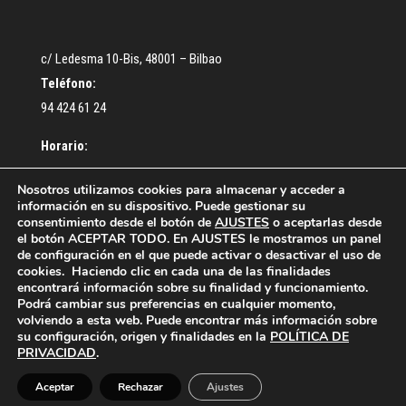
c/ Ledesma 10-Bis, 48001 – Bilbao
Teléfono:
94 424 61 24
Horario:
De lunes a Jueves: De 9:30 a 13:00 – De 16:30 a 18:30 h.
Nosotros utilizamos cookies para almacenar y acceder a
información en su dispositivo. Puede gestionar su
Viernes: De 9:00 a 14:00 h.
consentimiento desde el botón de
AJUSTES
o aceptarlas desde
el botón ACEPTAR TODO. En AJUSTES le mostramos un panel
de configuración en el que puede activar o desactivar el uso de
cookies. Haciendo clic en cada una de las finalidades
encontrará información sobre su finalidad y funcionamiento.
Podrá cambiar sus preferencias en cualquier momento,
volviendo a esta web. Puede encontrar más información sobre
¿Cómo colegiarse?
Acceso Colegiados
su configuración, origen y finalidades en la
POLÍTICA DE
Política de privacidad
Política de cookies
PRIVACIDAD
.
Contacto
Aceptar
Rechazar
Ajustes