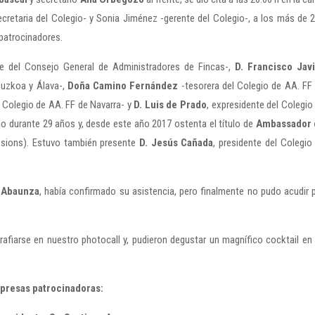
secretaria del Colegio- y Sonia Jiménez -gerente del Colegio-, a los más de 
patrocinadores.
e del Consejo General de Administradores de Fincas-,
D. Francisco Jav
puzkoa y Álava-,
Doña Camino Fernández
-tesorera del Colegio de AA. FF
 Colegio de AA. FF de Navarra- y
D. Luis de Prado
, expresidente del Colegio
io durante 29 años y, desde este año 2017 ostenta el título de
Ambassador 
ssions). Estuvo también presente
D. Jesús Cañada
, presidente del Colegio
r Abaunza
, había confirmado su asistencia, pero finalmente no pudo acudir 
rafiarse en nuestro photocall y, pudieron degustar un magnífico cocktail en
mpresas patrocinadoras: