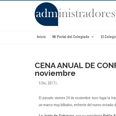
Inicio
Mi Portal del Colegiado
El Colegi
CENA ANUAL DE CONF
noviembre
5 Dic, 2017
|
,
El pasado viernes 24 de noviembre tuvo lugar la tr
un marco muy bilbaíno, enfrente del nuevo estadio 
La Junta de Gobierno
, con su presidente
Pablo A