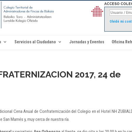
ACCESO COLE
Olvidé mi con
o
Servicios al Ciudadano
Jornadas y Eventos
Oficina Reh
RATERNIZACION 2017, 24 de
adicional Cena Anual de Confraternización del Colegio en el Hotel NH ZUBIAL
de San Mamés y, muy cerca de nuestra ría.
bascal
y secretario
Ana Orbegozo
al frente, se dio cita a las 20.00 h en la ca