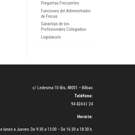
Preguntas Frecuentes
Funciones del Administrador
de Fincas
Garantías de los
Profesionales Colegiados
Legislación
c/ Ledesma 10-Bis, 48001 – Bilbao
Teléfono:
94 424 61 24
Horario:
e lunes a Jueves: De 9:30 a 13:00 – De 16:30 a 18:30 h.