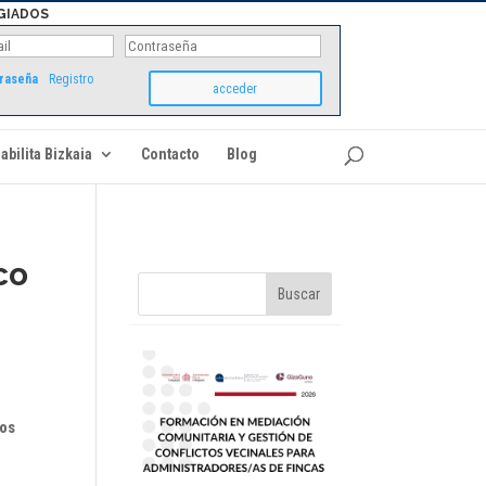
GIADOS
traseña
Registro
abilita Bizkaia
Contacto
Blog
co
ios