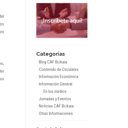
del
los
los
Categorías
Blog CAF Bizkaia
po,
Contenido de Circulares
ler
Información Económica
nos
Información General
En los medios
Jornadas y Eventos
Noticias CAF Bizkaia
Otras Informaciones