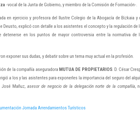
rza
-vocal de la Junta de Gobierno, y miembro de la Comisión de Formación-.
ada en ejercicio y profesora del Ilustre Colegio de la Abogacía de Bizkaia y 
 Deusto, explicó con detalle a los asistentes el concepto y la regulación de 
 detenerse en los puntos de mayor controversia entre la normativa de 
ron exponer sus dudas, y debatir sobre un tema muy actual en la profesión.
ación de la compañía aseguradora
MUTUA DE PROPIETARIOS
. D. César Cres
dirigió a los y las asistentes para exponerles la importancia del seguro del alqui
D. José Mañuz,
asesor de negocio de la delegación norte de la compañía
, 
umentación Jornada Arrendamientos Turísticos