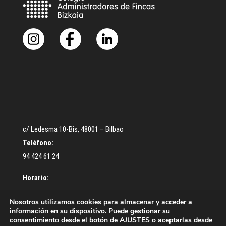
c/ Ledesma 10-Bis, 48001 – Bilbao
Teléfono:
94 424 61 24
Horario:
De lunes a Jueves: De 9:30 a 13:00 – De 16:30 a 18:30 h.
Nosotros utilizamos cookies para almacenar y acceder a
información en su dispositivo. Puede gestionar su
Viernes: De 9:00 a 14:00 h.
consentimiento desde el botón de
AJUSTES
o aceptarlas desde