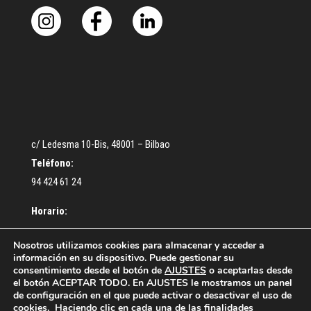
c/ Ledesma 10-Bis, 48001 – Bilbao
Teléfono:
94 424 61 24
Horario:
De lunes a Jueves: De 9:30 a 13:00 – De 16:30 a 18:30 h.
Nosotros utilizamos cookies para almacenar y acceder a
información en su dispositivo. Puede gestionar su
Viernes: De 9:00 a 14:00 h.
consentimiento desde el botón de
AJUSTES
o aceptarlas desde
el botón ACEPTAR TODO. En AJUSTES le mostramos un panel
de configuración en el que puede activar o desactivar el uso de
cookies. Haciendo clic en cada una de las finalidades