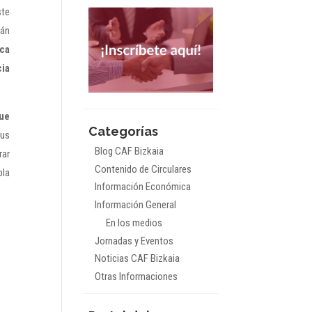
ste
rán
ica
cia
que
Categorías
sus
Blog CAF Bizkaia
rar
Contenido de Circulares
pla
Información Económica
Información General
En los medios
Jornadas y Eventos
Noticias CAF Bizkaia
Otras Informaciones