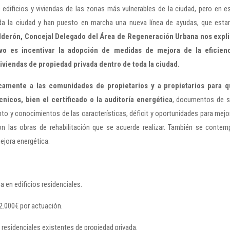
 edificios y viviendas de las zonas más vulnerables de la ciudad, pero en e
a la ciudad y han puesto en marcha una nueva línea de ayudas, que esta
lderón, Concejal Delegado del Área de Regeneración Urbana nos expl
vo es incentivar la adopción de medidas de mejora de la eficien
viviendas de propiedad privada dentro de toda la ciudad.
camente a las comunidades de propietarios y a propietarios para 
icos, bien el certificado o la auditoría energética
, documentos de 
nto y conocimientos de las características, déficit y oportunidades para mejo
con las obras de rehabilitación que se acuerde realizar. También se contem
ejora energética.
ca en edificios residenciales.
2.000€ por actuación.
s residenciales existentes de propiedad privada.