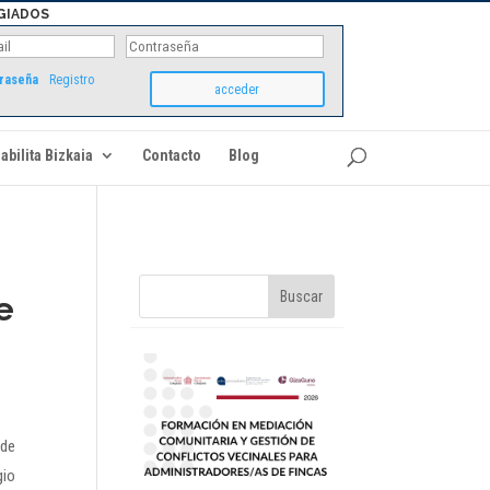
GIADOS
traseña
Registro
abilita Bizkaia
Contacto
Blog
e
 de
gio