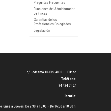
Preguntas Frecuentes
Funciones del Administrador
de Fincas
Garantías de los
Profesionales Colegiados
Legislación
c/ Ledesma 10-Bis, 48001 – Bilbao
Teléfono:
94 424 61 24
Horario:
e lunes a Jueves: De 9:30 a 13:00 – De 16:30 a 18:30 h.