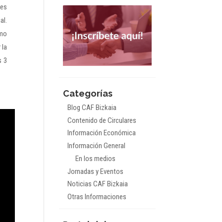
tes
al.
imo
 la
s 3
Categorías
Blog CAF Bizkaia
Contenido de Circulares
Información Económica
Información General
En los medios
Jornadas y Eventos
Noticias CAF Bizkaia
Otras Informaciones