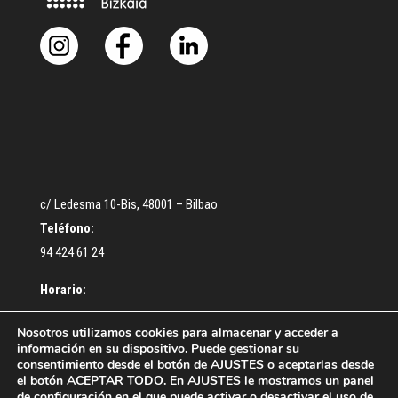
c/ Ledesma 10-Bis, 48001 – Bilbao
Teléfono:
94 424 61 24
Horario:
De lunes a Jueves: De 9:30 a 13:00 – De 16:30 a 18:30 h.
Nosotros utilizamos cookies para almacenar y acceder a
información en su dispositivo. Puede gestionar su
Viernes: De 9:00 a 14:00 h.
consentimiento desde el botón de
AJUSTES
o aceptarlas desde
el botón ACEPTAR TODO. En AJUSTES le mostramos un panel
de configuración en el que puede activar o desactivar el uso de