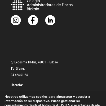
c/ Ledesma 10-Bis, 48001 – Bilbao
Teléfono:
94 424 61 24
Horario:
De lunes a Jueves: De 9:30 a 13:00 – De 16:30 a 18:30 h.
Nosotros utilizamos cookies para almacenar y acceder a
información en su dispositivo. Puede gestionar su
Viernes: De 9:00 a 14:00 h.
consentimiento desde el botón de
AJUSTES
o aceptarlas desde